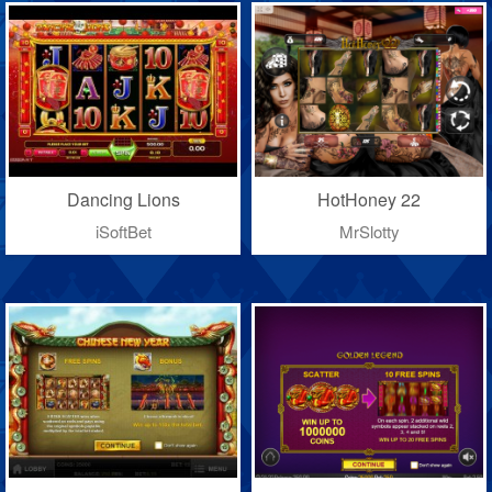
Dancing Lions
HotHoney 22
iSoftBet
MrSlotty