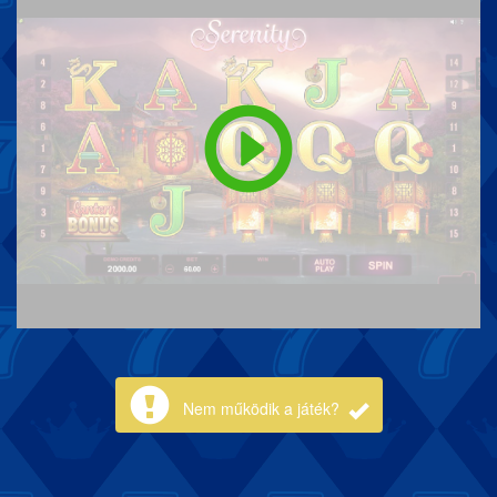
Nem működik a játék?